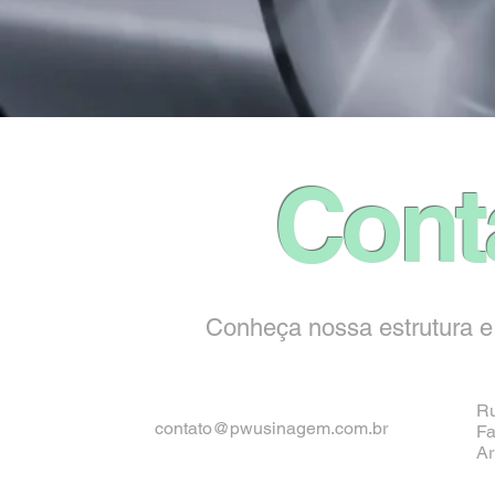
Cont
Conheça nossa estrutura e
Ru
contato@pwusinagem.com.br
Fa
Ar