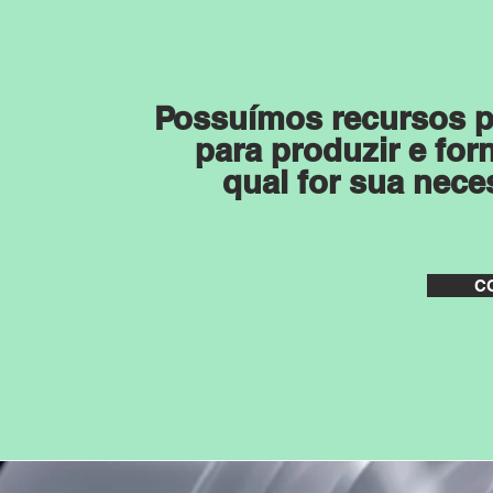
Possuímos
recursos p
para produzir e for
qual for sua nec
C