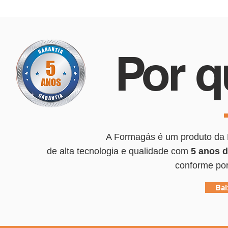
Por q
A Formagás é um produto da
de alta tecnologia e qualidade com
5 anos d
conforme por
Bai