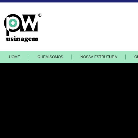
PW Indústria e comércio de compon
HOME
QUEM SOMOS
NOSSA ESTRUTURA
Q