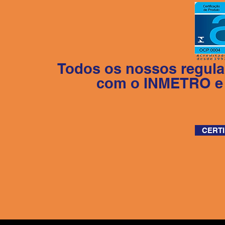
Todos os nossos regul
com o INMETRO e 
CERT