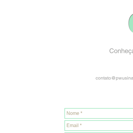
Conheça
contato@pwusin