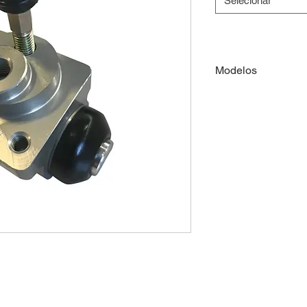
Selecionar
Modelos
RENAULT
RENAULT
RENAULT
CITROËN
PEUGEOT
PEUGEOT