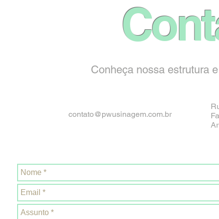
Cont
Conheça nossa estrutura e
Ru
contato@pwusinagem.com.br
Fa
Ar