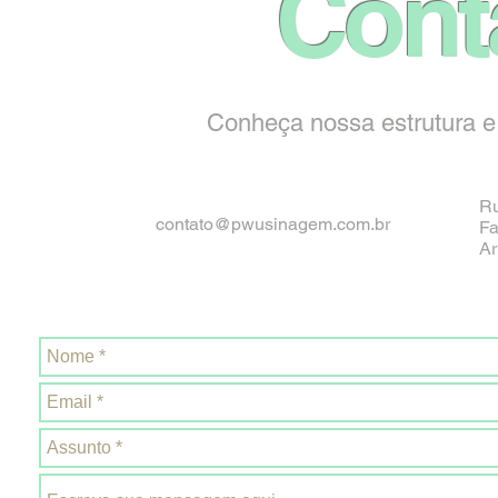
Cont
Conheça nossa estrutura e
Ru
contato@pwusinagem.com.br
Fa
Ar