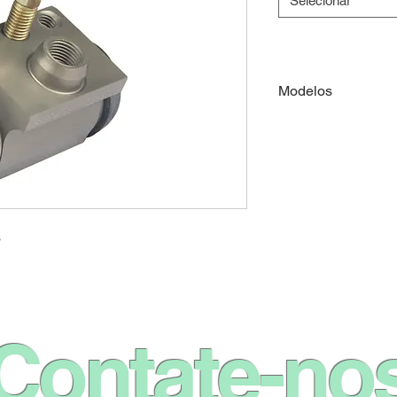
Selecionar
Modelos
RENAULT
RENAULT
s
Contate-no