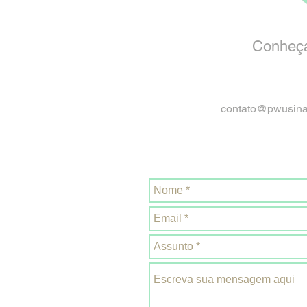
Conheça
contato@pwusin