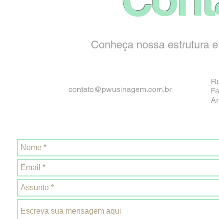
Conheça nossa estrutura e
Ru
contato@pwusinagem.com.br
Fa
Ar