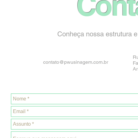
Cont
Conheça nossa estrutura e
Ru
contato@pwusinagem.com.br
Fa
Ar