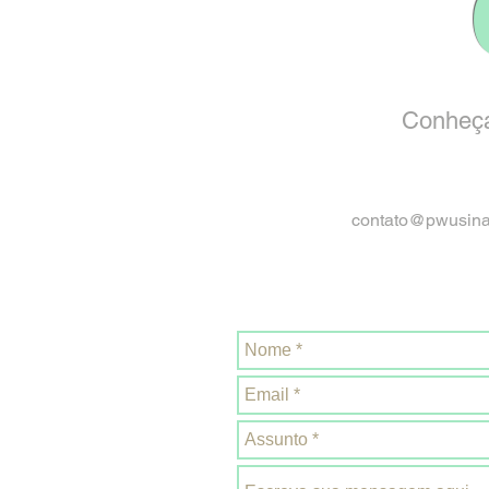
Conheça
contato@pwusin